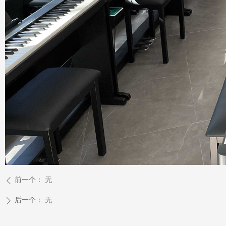
前一个：
无
ꄴ
后一个：
无
ꄲ