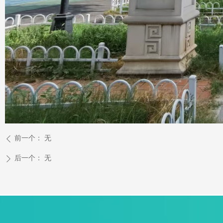
前一个：
无
ꄴ
后一个：
无
ꄲ