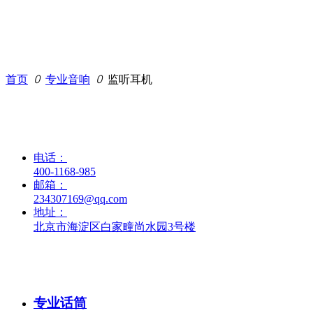
首页
ꄲ
专业音响
ꄲ
监听耳机
艺校通（北京）教育科技有限公司
电话：
400-1168-985
邮箱：
234307169@qq.com
地址：
北京市海淀区白家疃尚水园3号楼
添加项目经理
产品中心
专业话筒